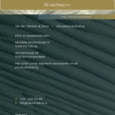
Els van Rooij >>
Regio Tilburg en Hilvarenbeek
Van der Vleuten & Derix
|
Uitvaartbegeleiding
Post- en bezoekadressen:
Henriette Ronnerstraat 19
5038 KH Tilburg
Wouwerstraat 28
5081 BN Hilvarenbeek
Hier vindt u onze
algemene voorwaarden
en de
privacyverklaring
T
013 - 592 00 48
E
info@vleutenderix.nl
Over ons