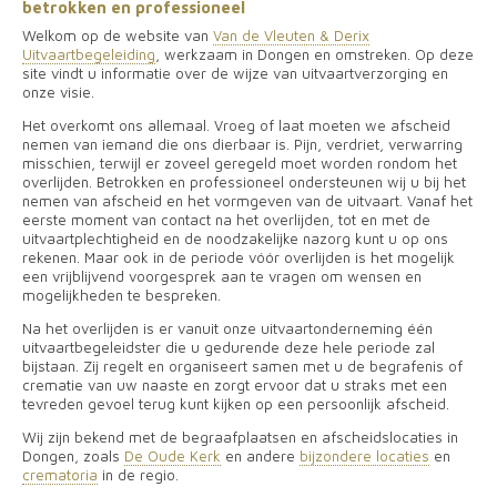
betrokken en professioneel
Welkom op de website
van
Van de Vleuten & Derix
Uitvaartbegeleiding
,
werkzaam in Dongen en omstreken. Op deze
site vindt u informatie over de wijze van uitvaartverzorging en
onze visie.
Het overkomt ons allemaal. Vroeg of laat moeten we afscheid
nemen van iemand die ons dierbaar is. Pijn, verdriet, verwarring
misschien, terwijl er zoveel geregeld moet worden rondom het
overlijden. Betrokken en professioneel ondersteunen wij u bij het
nemen van afscheid en het vormgeven van de uitvaart.
Vanaf het
eerste moment van contact na het overlijden, tot en met de
uitvaartplechtigheid en de noodzakelijke nazorg kunt u op ons
rekenen. Maar ook in de periode vóór overlijden is het mogelijk
een vrijblijvend voorgesprek aan te vragen om wensen en
mogelijkheden te bespreken.
Na het overlijden is er vanuit onze uitvaartonderneming één
uitvaartbegeleidster die u gedurende deze hele periode zal
bijstaan. Zij regelt en organiseert samen met u de begrafenis of
crematie van uw naaste en zorgt ervoor dat u straks met een
tevreden gevoel terug kunt kijken op een persoonlijk afscheid.
Wij zijn bekend met de begraafplaatsen en afscheidslocaties in
Dongen, zoals
De Oude Kerk
en andere
bijzondere locaties
en
crematoria
in de regio.