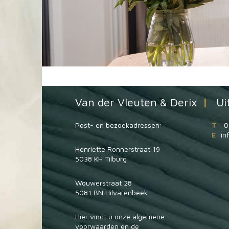
Van der Vleuten & Derix
|
Ui
Post- en bezoekadressen:
T
0
E
in
Henriette Ronnerstraat 19
5038 KH Tilburg
Wouwerstraat 28
5081 BN Hilvarenbeek
Hier vindt u onze
algemene
voorwaarden
en de