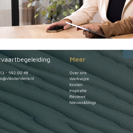
tvaartbegeleiding
Meer
13 - 592 00 48
Over ons
fo@vleutenderix.nl
Werkwijze
Kosten
Inspiratie
Reviews
Nieuws&blogs