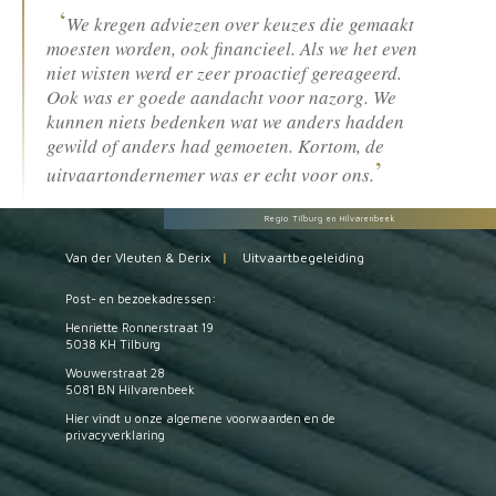
We kregen adviezen over keuzes die gemaakt
moesten worden, ook financieel. Als we het even
niet wisten werd er zeer proactief gereageerd.
Ook was er goede aandacht voor nazorg. We
kunnen niets bedenken wat we anders hadden
gewild of anders had gemoeten. Kortom, de
uitvaartondernemer was er echt voor ons.
Regio Tilburg en Hilvarenbeek
Van der Vleuten & Derix
|
Uitvaartbegeleiding
Post- en bezoekadressen:
Henriette Ronnerstraat 19
5038 KH Tilburg
Wouwerstraat 28
5081 BN Hilvarenbeek
Hier vindt u onze
algemene voorwaarden
en de
privacyverklaring