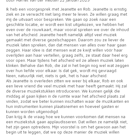
Ik heb een voorgesprek met Jeanette en Rob. Jeanette is ernstig
ziek en ze verwacht niet lang meer te leven. Ze willen graag met
mij de uitvaart voor bespreken. We gaan op zoek naar een
geschikte locatie, er wordt een kist uitgekozen, we hebben het
even over de rouwkaart, maar vooral spreken we over de inhoud
van het afscheid. Jeanette heeft namelijk altijd veel muziek
gemaakt met diverse gezelschappen. Daarom zou ze liever de
muziek laten spreken, dan dat mensen van alles over haar gaan
zeggen. Haar idee is dat mensen wat ze kwijt willen vóór haar
overlijden aan haar vertellen, graag zelfs, ze staat daar heel erg
voor open. Maar tijdens het afscheid wil ze alleen muziek laten
klinken. Behalve dan Rob, die zal in het begin nog wel wat zeggen
over hun liefde voor elkaar. Is dat gek, wordt mij gevraagd.
Neen, natuurlijk niet, niets is gek, het is haar afscheid.
Als Jeanette is overleden zitten we weer bij elkaar, Rob en ook
een lieve vriend die veel muziek met haar heeft gemaakt. Hij zal
de diverse muziekstukken introduceren. We kunnen gelijk die
middag al gaan kijken in de ruimte waar het afscheid plaats zal
vinden, zodat we beter kunnen inschatten waar de muzikanten en
hun instrumenten kunnen plaatsnemen en hoeveel gasten er
kunnen worden uitgenodigd.
Dan krijg ik de vraag hoe we kunnen voorkomen dat mensen na
een muziekstuk gaan applaudisseren. Dat willen ze namelijk niet,
het zijn geen optredens. Mijn voorstel is om het gewoon aan het
begin uit te leggen, dat we op deze manier de muziek willen